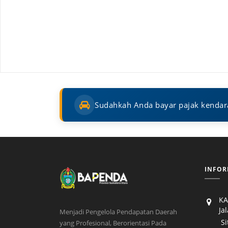
Sudahkah Anda bayar pajak kendaraa
INFOR
KA
Ja
Menjadi Pengelola Pendapatan Daerah
Sitir
yang Profesional, Berorientasi Pada