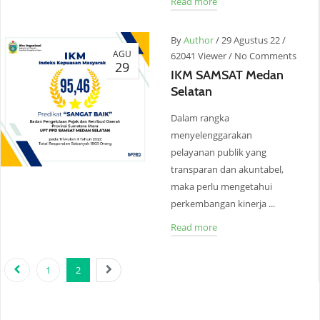
Read more
By
Author
/
29 Agustus 22
/
AGU
62041 Viewer
/
No Comments
29
IKM SAMSAT Medan
Selatan
Dalam rangka
menyelenggarakan
pelayanan publik yang
transparan dan akuntabel,
maka perlu mengetahui
perkembangan kinerja ...
Read more
1
2