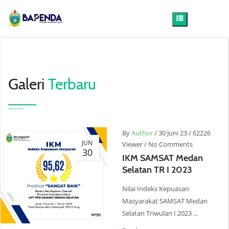
Galeri
Terbaru
By
Author
/
30 Juni 23
/
62226
JUN
Viewer
/
No Comments
30
IKM SAMSAT Medan
Selatan TR I 2023
Nilai Indeks Kepuasan
Masyarakat SAMSAT Medan
Selatan Triwulan I 2023 ...